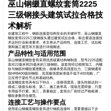
巫山钢缀直螺纹套筒2225
三级钢接头建筑试拉合格技
术解析
在建筑工程中，钢筋连接是结构安全的关键环节。巫山钢缀直
螺纹套筒2225三级钢接头通过建筑试拉合格，标志着该连接技
术达到行业标准要求。本文将从产品特性、连接工艺、试拉检
测和施工规范等方面进行详细阐述。
产品特性与适用范围
巫山钢缀直螺纹套筒采用优质碳素结构钢制造，型号2225适配
直径22毫米和25毫米的三级钢筋。该套筒经过精密加工，内螺
纹与钢筋外螺纹紧密配合，能够承受高强度拉力。三级钢通常
指HRB400级别钢筋，其屈服强度标准值不低于400兆帕，广
泛应用于梁柱节点和基础结构。
该直螺纹套筒具有以下特点：，连接强度高，接头性能达到一
级或二级接头标准。第二，施工效率高，现场无需焊接，只需
专用扳手拧紧。第三，质量稳定，套筒出厂前经过严格检测，
螺纹参数符合规范。
连接工艺与操作要点
使用巫山钢缀直螺纹套筒进行钢筋连接时，需要遵循以下步