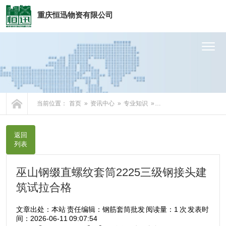
重庆恒迅物资有限公司
网站首页
关于我们
产品中心
当前位置：
首页
»
资讯中心
»
专业知识
» 巫山钢缀直螺纹套筒2225三级钢接头建筑试拉合格
服务支持
返回
列表
资讯中心
巫山钢缀直螺纹套筒2225三级钢接头建
发货案例
筑试拉合格
联系我们
文章出处：本站
责任编辑：钢筋套筒批发
阅读量：
1 次
发表时
间：2026-06-11 09:07:54