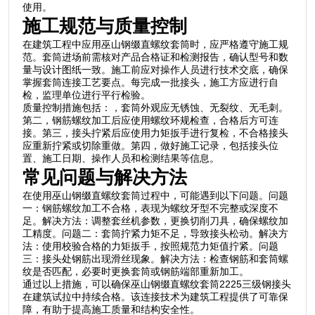
使用。
施工规范与质量控制
在建筑工程中应用巫山钢缀直螺纹套筒时，应严格遵守施工规
范。套筒进场前需核对产品合格证和检测报告，确认型号和数
量与设计图纸一致。施工前应对操作人员进行技术交底，确保
掌握套筒连接工艺要点。每完成一批接头，施工方应进行自
检，监理单位进行平行检验。
质量控制措施包括：，套筒外观应无锈蚀、无裂纹、无毛刺。
第二，钢筋螺纹加工后应使用螺纹环规检查，合格后方可连
接。第三，接头拧紧后应使用力矩扳手进行复检，不合格接头
应重新拧紧或切除重做。第四，做好施工记录，包括接头位
置、施工日期、操作人员和检测结果等信息。
常见问题与解决方法
在使用巫山钢缀直螺纹套筒过程中，可能遇到以下问题。问题
一：钢筋螺纹加工不合格，表现为螺纹牙型不完整或深度不
足。解决方法：调整套丝机参数，更换切削刀具，确保螺纹加
工精度。问题二：套筒拧紧力矩不足，导致接头松动。解决方
法：使用校验合格的力矩扳手，按照规范力矩值拧紧。问题
三：接头处钢筋出现滑丝现象。解决方法：检查钢筋和套筒螺
纹是否匹配，必要时更换套筒或钢筋端部重新加工。
通过以上措施，可以确保巫山钢缀直螺纹套筒2225三级钢接头
在建筑试拉中持续合格。该连接技术为建筑工程提供了可靠保
障，有助于提高施工质量和结构安全性。