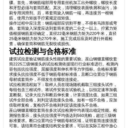
骤。首先，将钢筋端部用专用套丝机加工出外螺纹，螺纹长度
和牙型必须与套筒匹配。其次，清理螺纹表面铁屑和油污，涂
刷专用润滑剂。后，将套筒旋入钢筋一端，再连接另一根钢
筋，使用力矩扳手拧紧规定扭矩值。
操作过程中应注意：钢筋端部应切割平整，不得有马蹄形或弯
曲。套筒旋入深度应达到套筒长度的二分之一以上。拧紧力矩
值根据钢筋直径确定，直径22毫米钢筋力矩为220牛米，直径
25毫米钢筋力矩为270牛米。施工完成后应及时进行外观检
查，确保套筒和钢筋无裂纹或损伤。
试拉检测与合格标准
建筑试拉是验证钢筋接头性能的重要试验。巫山钢缀直螺纹套
筒2225三级钢接头的试拉检测依据现行行业标准进行。检测内
容包括抗拉强度、屈服强度和伸长率等力学指标。合格标准要
求接头抗拉强度不低于钢筋母材标准值，且断口位置位于钢筋
母材或套筒外，不得发生在螺纹连接处。
试拉检测流程如下：取样人员在现场随机截取三组接头试件，
每组包含三根试件。将试件安装在试验机上，以恒定速率加载
直断裂。记录大拉力和断后伸长量，计算强度比值。如果三组
试件全部合格，则判定该批接头合格。如有一组不合格，应加
倍取样复检，复检仍不合格则判定该批接头不合格。
巫山钢缀直螺纹套筒在多次试拉检测中均表现出稳定性能。检
测报告显示，接头抗拉强度平均值达到560兆帕，超过三级钢
标准要求。断口位置均位于钢筋母材区域，证明套筒连接强度
可靠。该结果符合建筑结构安全要求，可以在实际工程中放心