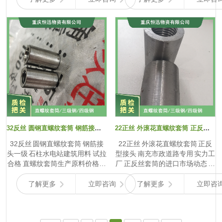
钢筋连接质量要求的不断提高，
了有力手段。机器视觉检测技术
钢筋丝接头的加工技术将持续创
是其中的重要组成部分。通过安
新。高精度数控套丝机将得到更
装高清摄像头和图像处理软件，
广泛应用，通过优化设备参数与
能够对直螺纹套筒的外观进行全
刀具设计，进一步提高丝头加工
方位检测。它可以快速识别套筒
精度，确保丝头的螺距、牙型角
表面的划痕、裂纹、变形等缺
等参数准确无误，提高钢筋丝接
陷，并且能够精确测量套筒的尺
头的连接强度与稳定性。同时，
寸，如外径、内径、长度等，与
研发新型丝头加工工艺，如采用
标准尺寸进行对比，判断是否合
冷挤压成型丝头技术，减少传统
格。 超声波检测技术则用于检测
切削加工对钢筋材质性能的影
直螺纹套筒内部的质量状况。通
响，提高丝头的综合性能。 市场
过向套筒发射超声波，根据超声
需求方面，随着建筑市场的持续
波在套筒内部传播时的反射、折
32反丝 圆钢直螺纹套筒 钢筋接头一级 石柱水电站建筑用料 试拉合格
22正丝 外滚花直螺纹套筒 正反型接头 南充市政道路专用 实力工厂
扩大，尤其是新兴经济体基础设
射等特性，分析套筒内部是否存
32反丝 圆钢直螺纹套筒 钢筋接
22正丝 外滚花直螺纹套筒 正反
施建设的加速，对钢筋丝接头的
在孔洞、夹杂等缺陷。这种检测
头一级 石柱水电站建筑用料 试拉
型接头 南充市政道路专用 实力工
需求将保持增长态势。在房屋
方式具有无损、检测速度快、
合格 直螺纹套筒生产原料价格走
厂 正反丝套筒的进口市场动态 正
建...
精...
势 直螺纹套筒生产原料主要为钢
反丝套筒进口市场呈现出动态变
材，其价格走势受多种因素交织
化的特点。在全球范围内，随着
了解更多
立即咨询
了解更多
立即咨
影响。从宏观经济角度看，全球
建筑行业的发展，对正反丝套筒
经济的复苏或衰退对钢材需求有
的需求持续增长，推动进口市场
显著影响。在经济繁荣时期，建
规模不断扩大。在欧洲市场，由