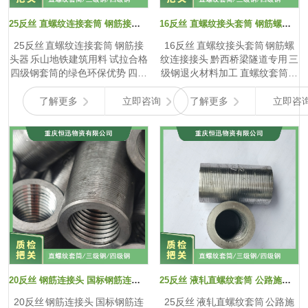
否完好，有无杂物堵塞。 安装操
与压力时，螺纹紧密啮合，能有
作演示是关键环节，展示如何根
效传递应力，保障建筑结构安
25反丝 直螺纹连接套筒 钢筋接头器 乐山地铁建筑用料 试拉合格
16反丝 直螺纹接头套筒 钢筋螺纹连接接头 黔西桥梁隧道专用 三级钢退火材料加工
据施工需求，通过旋转正反丝套
全。同时，一些用户反馈，部分
25反丝 直螺纹连接套筒 钢筋接
16反丝 直螺纹接头套筒 钢筋螺
筒调节钢筋连接长度。详细说明
优质正反丝套筒采用了特殊材料
头器 乐山地铁建筑用料 试拉合格
纹连接接头 黔西桥梁隧道专用 三
旋拧方向与调节长度的关系，
制造，具有良好的耐腐蚀性，在
四级钢套筒的绿色环保优势 四级
级钢退火材料加工 直螺纹套筒和
以...
潮...
钢套筒具有诸多绿色环保优势。
焊接连接的优劣 直螺纹套筒和焊
首先，其采用的高性能钢材，在
接连接是钢筋连接的两种重要方
了解更多
立即咨询
了解更多
立即咨
保证高强度和良好耐久性的同
式，各有特点。直螺纹套筒连接
时，相对其他普通钢材，在相同
的优势明显，首先，它不受天气
承载能力要求下，可减少钢材的
等环境因素影响，无论风雨天气
使用量，从而降低了原材料开采
还是寒冷冬季，均可正常施工，
和加工过程中的能源消耗及对环
而焊接连接在雨天或低温环境下
境的破坏。 在生产过程中，四级
需采取特殊防护措施，否则会影
钢套筒生产企业通常采用先进的
响焊接质量。直螺纹套筒连接操
生产工艺和环保设备。例如，利
作简单，工人经过短期培训即可
用先进的数控加工技术，提高加
熟练掌握，相比之下，焊接连接
工精度，减少废品率，降低原材
对操作人员的技术水平要求较
料浪费。同时，采用环保型的表
高。在接头质量方面，直螺纹套
面处理工艺，如无铬钝化、达克
筒连接质量稳定，只要按照规范
罗涂层等，减少了重金属和有害
加工钢筋丝头和安装套筒，就能
20反丝 钢筋连接头 国标钢筋连接器 赫章国标隧道用料 三级钢退火材料加工
25反丝 液轧直螺纹套筒 公路施工接头 镇雄国标高铁用料 坚固耐用
化学物质的排放。 在施工现场，
保证接头强度。焊接连接则可能
20反丝 钢筋连接头 国标钢筋连
25反丝 液轧直螺纹套筒 公路施
四级钢套筒的安装简便，无需复
因焊接参数控制不当、焊缝缺陷