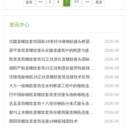
筑、基础设施建设等行业对钢材
于建筑技术先进，对正反丝套筒
<<
5
6
7
7/7
>>
首页
尾页
需求旺盛，推动钢材价格上涨；
的质量与性能要求极高。近年
反之，在经济低迷期，需求萎
来，随着欧洲对绿色建筑、智能
缩，价格往往下行。例如，在全
建筑的关注度提升，具备环保特
球经济增长较快的阶段，如新兴
性、智能化功能的正反丝套筒进
资讯中心
经济体大规模开展基础设施建设
口需求增加。例如，一些采用新
时，对直螺纹套筒生产原料钢材
型环保材料制造、带有智能监测
的需求大增，拉动价格上升。 铁
功能的正反丝套筒受到欧洲建筑
仪陇直螺纹套筒国标18变径冷镦钢筋接头桥梁建设连接速度快
2026-08-03
矿石价格波动是钢材价格变动的
企业的青睐，进口量呈上升趋
梁平套筒直螺纹接头在隧道建筑中的刚度与疲劳性能解析
2026-08-03
重要驱动力。铁矿石作为炼钢的
势。 在亚洲市场，中国、印度等
主要原料，其价格受全球供需关
人口大国基础设施建设规模庞
凯里直筒螺纹套筒32正丝滚扎直螺纹接头国标建筑规格齐全
2026-08-03
系、主要产矿国政策、运输成本
大，对正反丝套筒的需求量巨
德阳产粗直螺纹套筒22正丝刚度好疲劳性能强适用于水电站钢筋接头
2026-08-03
等因素影响。当铁矿石供应紧
大。由于国内部分高端产品供应
张...
不足，...
涪陵筏板钢筋18正丝直螺纹套筒连接技术应用要点
2026-08-03
大方一级钢筋套筒在水利桥梁工程中的镦粗连接应用
2026-08-02
巴中国标钢筋直螺纹套筒变径接头地铁镦粗连接技术解析
2026-08-02
忠县直筒螺纹套筒十六变径钢筋分体式接头连接强度高
2026-08-02
都匀止水螺栓直螺纹套筒在楼房隧道钢筋连接中的应用
2026-08-02
酉阳双螺纹直套筒连接18钢筋锚固技术
2026-08-02