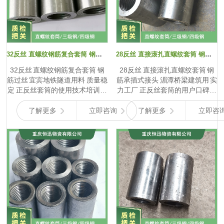
32反丝 直螺纹钢筋复合套筒 钢筋过丝 宜宾地铁隧道用料 质量稳定
28反丝 直接滚扎直螺纹套筒 钢筋承插式接头 湄潭桥梁建筑用 实力工厂
32反丝 直螺纹钢筋复合套筒 钢
28反丝 直接滚扎直螺纹套筒 钢
筋过丝 宜宾地铁隧道用料 质量稳
筋承插式接头 湄潭桥梁建筑用 实
定 正反丝套筒的使用技术培训要
力工厂 正反丝套筒的用户口碑评
点 正反丝套筒的使用技术培训要
价 正反丝套筒在用户中积累了丰
点突出实用性与针对性。培训首
富的口碑评价。众多用户称赞正
了解更多
立即咨询
了解更多
立即咨
先介绍正反丝套筒的结构特点与
反丝套筒的灵活调节功能，在建
工作原理，让学员理解其通过正
筑施工中，当钢筋布置方向多变
反螺纹实现钢筋连接长度调节的
或需要调整钢筋连接长度时，正
独特功能，以及在不同建筑结构
反丝套筒可通过旋转轻松实现，
中的应用优势。 在安装使用环
为施工带来极大便利。例如，在
节，重点讲解钢筋丝头加工要
复杂建筑结构的梁柱节点施工
求。与普通套筒类似，钢筋丝头
中，正反丝套筒能快速适应不同
的螺距、牙型角、丝头长度等参
钢筋走向，确保连接准确无误。
数需严格符合标准，以确保与正
用户对正反丝套筒的连接可靠性
反丝套筒紧密配合。强调安装前
也给予高度评价。经过严格质量
要仔细检查正反丝套筒的螺纹是
检测的正反丝套筒，在承受拉力