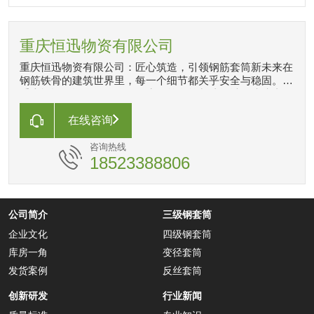
重庆恒迅物资有限公司
重庆恒迅物资有限公司：匠心筑造，引领钢筋套筒新未来在
钢筋铁骨的建筑世界里，每一个细节都关乎安全与稳固。
重庆恒迅物资有限公司，作为钢筋套筒制造领域的佼佼者，
我们以匠心独运的精神，专注于高品质钢筋套筒的研发与生
产。 每一枚套筒，都承载着我们对品质的执着追求和对安
在线咨询
全的深刻理解。
咨询热线
18523388806
公司简介
三级钢套筒
企业文化
四级钢套筒
库房一角
变径套筒
发货案例
反丝套筒
创新研发
行业新闻