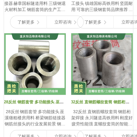
接器 赫章国标隧道用料 三级钢退
工接头 镇雄国标高铁用料 坚固耐
杂的焊接或其他高能耗、高污...
等问题导致接头质量不稳定。不
火材料加工 钢筋套筒的生产工艺
用 可靠的三级钢套筒品牌推荐 在
过...
介绍 钢筋套筒的生产工艺直接关
选择三级钢套筒时，可靠的品牌
乎其质量与性能。常见的生产工
是质量与安全的重要保障。以下
了解更多
立即咨询
了解更多
立即咨
艺涵盖原材料准备、机械加工、
为您推荐几个值得信赖的品牌。
热处理以及表面处理等多个关键
[品牌 M] 以其卓越的产品质量与
环节。 原材料通常选用优质碳素
可靠的性能在行业内树立了良好
结构钢或合金结构钢，其化学成
口碑。该品牌拥有先进的生产技
分与力学性能需严格符合相关标
术与严格的质量管控体系，生产
准。钢材经检验合格后，进入机
的三级钢套筒采用优质合金钢
械加工阶段。首先是下料工序，
材，经过多道精密加工工序与严
根据套筒规格，将钢材切割成合
格的质量检测，确保套筒的强
适长度的坯料。接着，通过车床
度、韧性以及耐腐蚀性等性能指
进行车削加工，精确控制套筒的
标均符合高标准要求。其产品在
外径、内径以及长度尺寸，确保
各类大型建筑工程中表现出色，
尺寸精度满足设计要求。随后，
为建筑结构的安全稳定提供了有
采用螺纹加工设备，如滚丝机，
力支撑。 [品牌 N] 同样是可靠的
28反丝 钢筋套管 多功能接头 巫溪镦粗楼房用料 桥梁钢筋链接器
32反丝 直钢筋螺纹套筒 钢筋桁架焊接 永川隧道高铁用料 刚度好疲劳性能强
在套筒内壁加工出高精度的内螺
选择，该品牌专注于三级钢套筒
28反丝 钢筋套管 多功能接头 巫
32反丝 直钢筋螺纹套筒 钢筋桁
纹，螺纹的螺距、牙型角等参数
生产多年，对产品质量精益求
溪镦粗楼房用料 桥梁钢筋链接器
架焊接 永川隧道高铁用料 刚度好
需严格把控，以保证与钢筋外...
精。从原材料采购到...
钢筋丝接头的行业发展前景 钢筋
疲劳性能强 直螺纹套筒的智能检
丝接头行业发展前景广阔。从技
测技术 直螺纹套筒的智能检测技
术发展角度看，随着建筑行业对
术为保障其质量和施工安全提供
了解更多
立即咨询
了解更多
立即咨